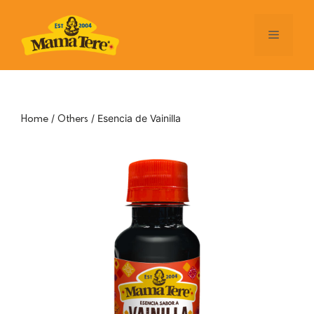
Skip
to
Menu
content
/
/ Esencia de Vainilla
Home
Others