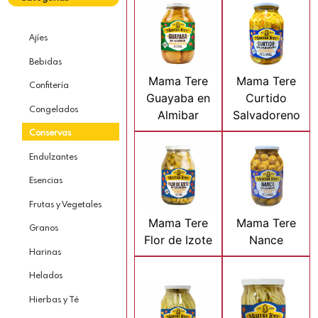
Ajíes
Bebidas
Mama Tere
Mama Tere
Confitería
Guayaba en
Curtido
Congelados
Almibar
Salvadoreno
Conservas
Endulzantes
Esencias
Frutas y Vegetales
Mama Tere
Mama Tere
Granos
Flor de Izote
Nance
Harinas
Helados
Hierbas y Té