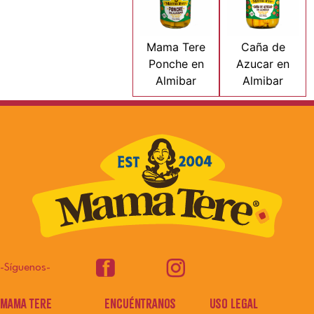
Mama Tere
Caña de
Ponche en
Azucar en
Almibar
Almibar
-Síguenos-
mama tere
encuéntranos
uso legal