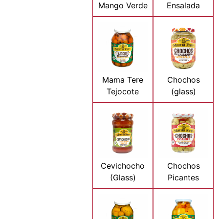
Mango Verde
Ensalada
Mama Tere
Chochos
Tejocote
(glass)
Cevichocho
Chochos
(Glass)
Picantes