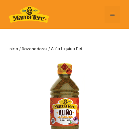
Saltar
al
Menú
contenido
/
/ Aliño Líquido Pet
Inicio
Sazonadores