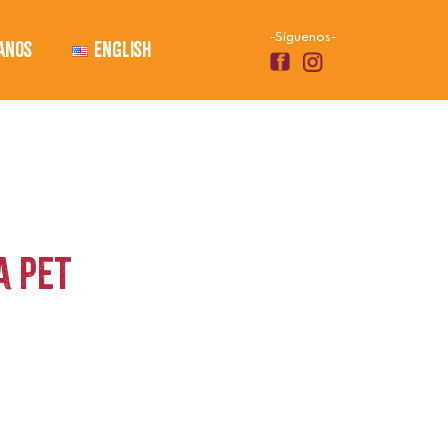
-Síguenos-
anos
English
a Pet