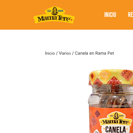
Saltar
al
Inicio
R
contenido
/
/ Canela en Rama Pet
Inicio
Varios