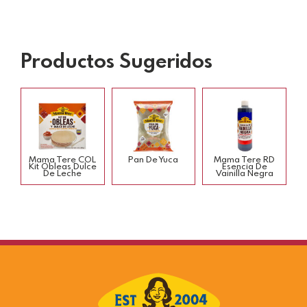
Productos Sugeridos
Mama Tere COL
Pan De Yuca
Mama Tere RD
Kit Obleas Dulce
Esencia De
De Leche
Vainilla Negra