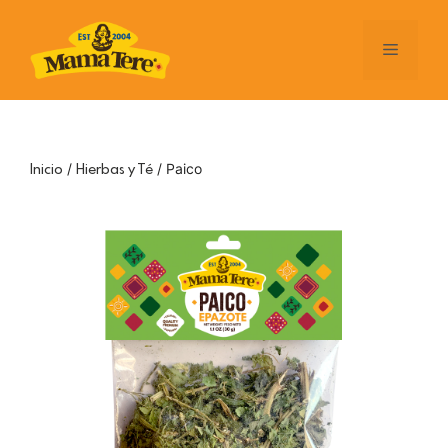
Saltar
al
Menú
contenido
/
/ Paico
Inicio
Hierbas y Té